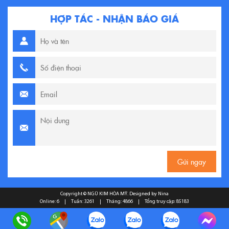
HỢP TÁC - NHẬN BÁO GIÁ
Copyright ©
NGŨ KIM HÒA MỸ
. Designed by Nina
Online: 6
|
Tuần: 3261
|
Tháng: 4866
|
Tổng truy cập: 85183