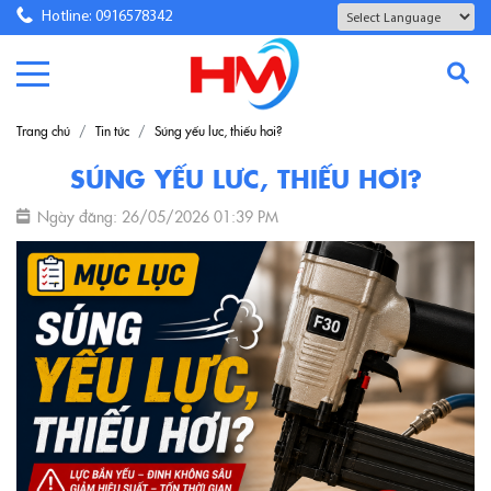
Hotline: 0916578342
Powered by
Translate
Trang chủ
Tin tức
Súng yếu lưc, thiếu hơi?
SÚNG YẾU LƯC, THIẾU HƠI?
Ngày đăng: 26/05/2026 01:39 PM