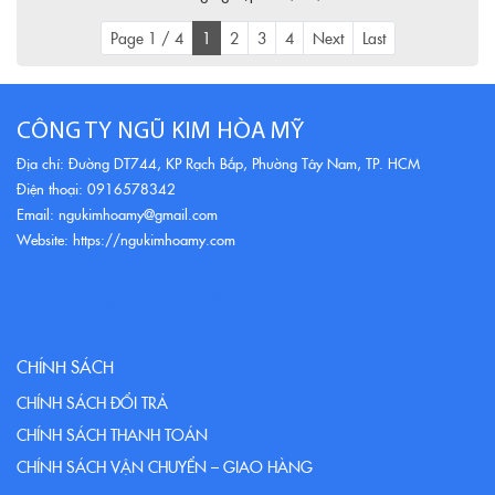
Page 1 / 4
1
2
3
4
Next
Last
CÔNG TY NGŨ KIM HÒA MỸ
Địa chỉ: Đường DT744, KP Rạch Bắp, Phường Tây Nam, TP. HCM
Điện thoại: 0916578342
Email: ngukimhoamy@gmail.com
Website: https://ngukimhoamy.com
CHÍNH SÁCH
CHÍNH SÁCH ĐỔI TRẢ
CHÍNH SÁCH THANH TOÁN
CHÍNH SÁCH VẬN CHUYỂN – GIAO HÀNG