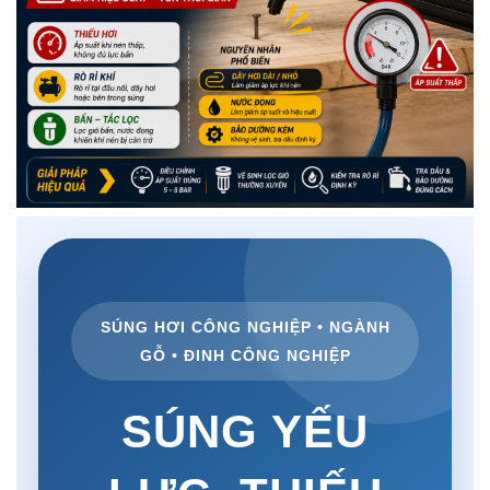
SÚNG HƠI CÔNG NGHIỆP • NGÀNH
GỖ • ĐINH CÔNG NGHIỆP
SÚNG YẾU