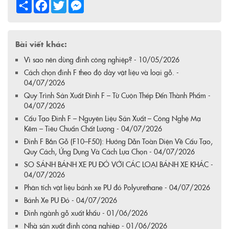
Share
Facebook
Twitter
Messenger
Bài viết khác:
Vì sao nên dùng đinh công nghiệp? - 10/05/2026
Cách chọn đinh F theo độ dày vật liệu và loại gỗ. -
04/07/2026
Quy Trình Sản Xuất Đinh F – Từ Cuộn Thép Đến Thành Phẩm -
04/07/2026
Cấu Tạo Đinh F – Nguyên Liệu Sản Xuất – Công Nghệ Mạ
Kẽm – Tiêu Chuẩn Chất Lượng - 04/07/2026
Đinh F Bắn Gỗ (F10–F50): Hướng Dẫn Toàn Diện Về Cấu Tạo,
Quy Cách, Ứng Dụng Và Cách Lựa Chọn - 04/07/2026
SO SÁNH BÁNH XE PU ĐỎ VỚI CÁC LOẠI BÁNH XE KHÁC -
04/07/2026
Phân tích vật liệu bánh xe PU đỏ Polyurethane - 04/07/2026
Bánh Xe PU Đỏ - 04/07/2026
Đinh ngành gỗ xuất khẩu - 01/06/2026
Nhà sản xuất đinh công nghiệp - 01/06/2026