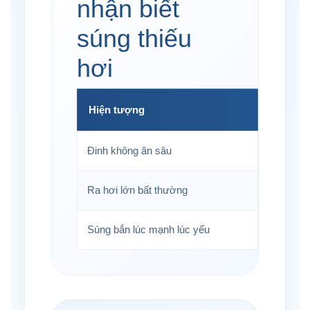
nhận biết
súng thiếu
hơi
Hiện tượng
Nguyên 
Đinh không ăn sâu
Áp suất 
Ra hơi lớn bất thường
Ron hơi 
Súng bắn lúc mạnh lúc yếu
Van khí 