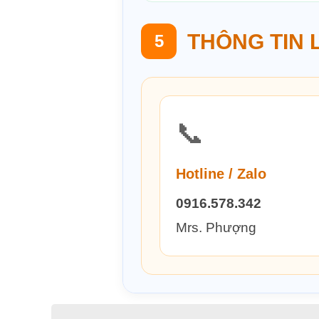
THÔNG TIN 
5
📞
Hotline / Zalo
0916.578.342
Mrs. Phượng