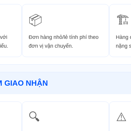
📦
🏗️
 với
Đơn hàng nhỏ/lẻ tính phí theo
Hàng 
iểu.
đơn vị vận chuyển.
nặng s
M GIAO NHẬN
🔍
⚠️