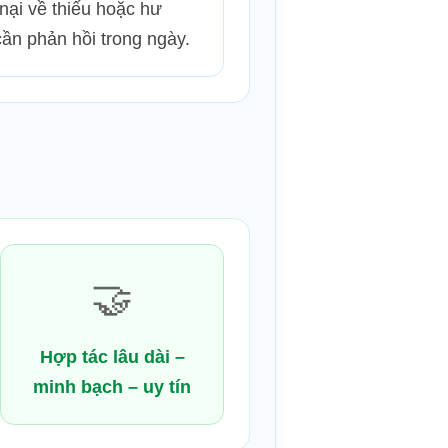
nại về thiếu hoặc hư
ần phản hồi trong ngày.
🤝
Hợp tác lâu dài –
minh bạch – uy tín