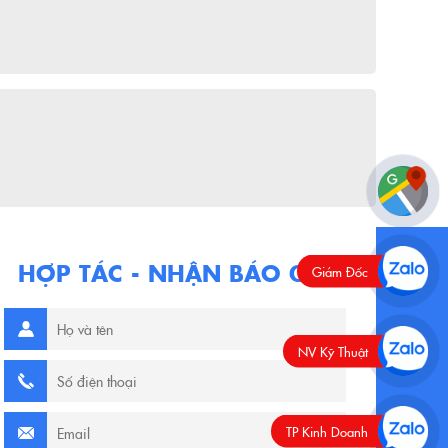
HỢP TÁC - NHẬN BÁO GIÁ
Giám Đốc
NV Kỹ Thuật
TP Kinh Doanh