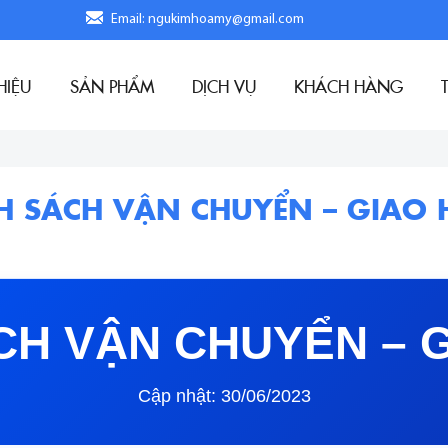
Email: ngukimhoamy@gmail.com
HIỆU
SẢN PHẨM
DỊCH VỤ
KHÁCH HÀNG
H SÁCH VẬN CHUYỂN – GIAO
CH VẬN CHUYỂN – 
Cập nhật: 30/06/2023