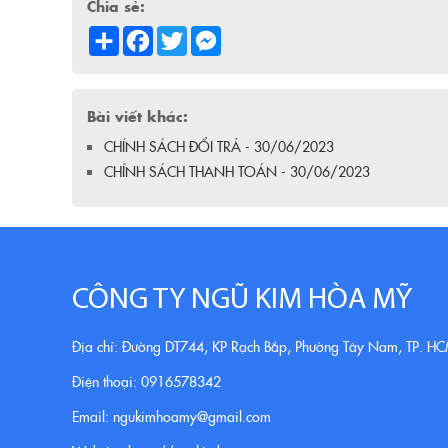
Chia sẻ:
Share
Facebook
Twitter
Messenger
Bài viết khác:
CHÍNH SÁCH ĐỔI TRẢ - 30/06/2023
CHÍNH SÁCH THANH TOÁN - 30/06/2023
CÔNG TY NGŨ KIM HÒA MỸ
Địa chỉ: Đường DT744, KP Rạch Bắp, Phường Tây Nam, TP. H
Điện thoại: 0916578342
Email: ngukimhoamy@gmail.com