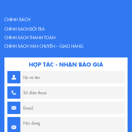
CHÍNH SÁCH
CHÍNH SÁCH ĐỔI TRẢ
CHÍNH SÁCH THANH TOÁN
CHÍNH SÁCH VẬN CHUYỂN – GIAO HÀNG
HỢP TÁC - NHẬN BÁO GIÁ