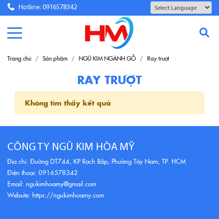
Hotline: 0916578342
Powered by
Translate
Trang chủ
Sản phẩm
NGŨ KIM NGÀNH GỖ
Ray trượt
RAY TRƯỢT
Không tìm thấy kết quả
CÔNG TY NGŨ KIM HÒA MỸ
Địa chỉ: Đường DT744, KP Rạch Bắp, Phường Tây Nam, TP. HCM
Điện thoại: 0916578342
Email: ngukimhoamy@gmail.com
Website: https://ngukimhoamy.com