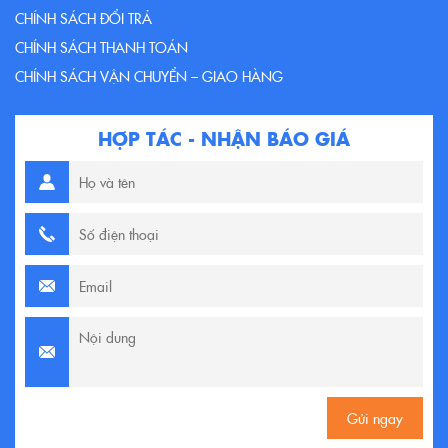
CHÍNH SÁCH ĐỔI TRẢ
CHÍNH SÁCH THANH TOÁN
CHÍNH SÁCH VẬN CHUYỂN – GIAO HÀNG
HỢP TÁC - NHẬN BÁO GIÁ