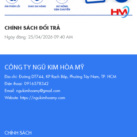
CHÍNH SÁCH ĐỔI TRẢ
Ngày đăng: 25/04/2026 09:40 AM
CÔNG TY NGŨ KIM HÒA MỸ
Địa chỉ: Đường DT744, KP Rạch Bắp, Phường Tây Nam, TP. HCM
Điện thoại: 0916578342
Email: ngukimhoamy@gmail.com
Website: https://ngukimhoamy.com
CHÍNH SÁCH