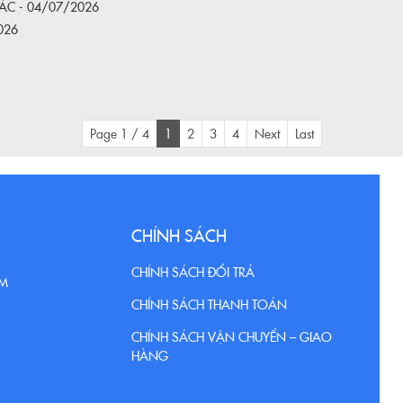
ÁC - 04/07/2026
2026
Page 1 / 4
1
2
3
4
Next
Last
CHÍNH SÁCH
CHÍNH SÁCH ĐỔI TRẢ
CM
CHÍNH SÁCH THANH TOÁN
CHÍNH SÁCH VẬN CHUYỂN – GIAO
HÀNG