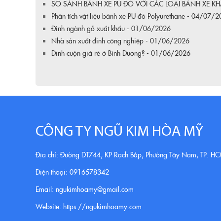
SO SÁNH BÁNH XE PU ĐỎ VỚI CÁC LOẠI BÁNH XE KH
Phân tích vật liệu bánh xe PU đỏ Polyurethane - 04/07/
Đinh ngành gỗ xuất khẩu - 01/06/2026
Nhà sản xuất đinh công nghiệp - 01/06/2026
Đinh cuộn giá rẻ ở Bình Dương? - 01/06/2026
CÔNG TY NGŨ KIM HÒA MỸ
Địa chỉ: Đường DT744, KP Rạch Bắp, Phường Tây Nam, TP. H
Điện thoại: 0916578342
Email: ngukimhoamy@gmail.com
Website: https://ngukimhoamy.com