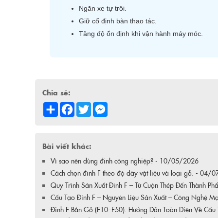
Ngăn xe tự trôi.
Giữ cố định bàn thao tác.
Tăng độ ổn định khi vận hành máy móc.
Chia sẻ:
Share
Facebook
Twitter
Messenger
Bài viết khác:
Vì sao nên dùng đinh công nghiệp? - 10/05/2026
Cách chọn đinh F theo độ dày vật liệu và loại gỗ. - 04/
Quy Trình Sản Xuất Đinh F – Từ Cuộn Thép Đến Thành P
Cấu Tạo Đinh F – Nguyên Liệu Sản Xuất – Công Nghệ M
Đinh F Bắn Gỗ (F10–F50): Hướng Dẫn Toàn Diện Về Cấu