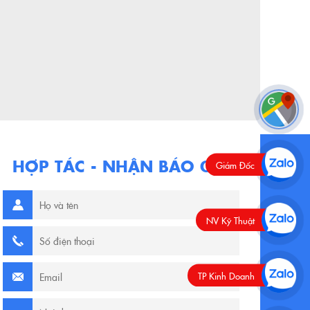
HỢP TÁC - NHẬN BÁO GIÁ
Giám Đốc
NV Kỹ Thuật
TP Kinh Doanh