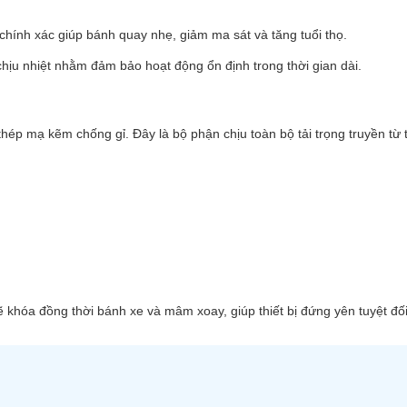
hính xác giúp bánh quay nhẹ, giảm ma sát và tăng tuổi thọ.
hịu nhiệt nhằm đảm bảo hoạt động ổn định trong thời gian dài.
ép mạ kẽm chống gỉ. Đây là bộ phận chịu toàn bộ tải trọng truyền từ t
khóa đồng thời bánh xe và mâm xoay, giúp thiết bị đứng yên tuyệt đối 