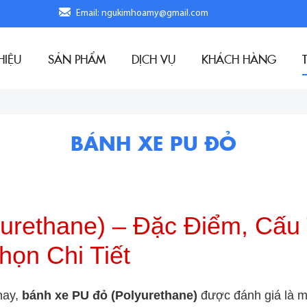
Email: ngukimhoamy@gmail.com
HIỆU
SẢN PHẨM
DỊCH VỤ
KHÁCH HÀNG
BÁNH XE PU ĐỎ
urethane) – Đặc Điểm, Cấu
ọn Chi Tiết
nay,
bánh xe PU đỏ (Polyurethane)
được đánh giá là mộ