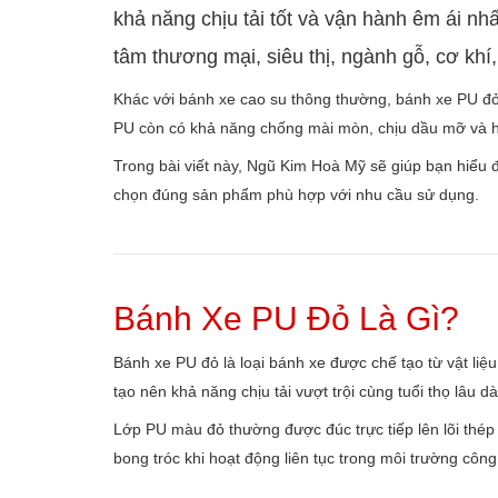
khả năng chịu tải tốt và vận hành êm ái nh
tâm thương mại, siêu thị, ngành gỗ, cơ khí,
Khác với bánh xe cao su thông thường, bánh xe PU đỏ 
PU còn có khả năng chống mài mòn, chịu dầu mỡ và hóa 
Trong bài viết này, Ngũ Kim Hoà Mỹ sẽ giúp bạn hiểu 
chọn đúng sản phẩm phù hợp với nhu cầu sử dụng.
Bánh Xe PU Đỏ Là Gì?
Bánh xe PU đỏ là loại bánh xe được chế tạo từ vật liệ
tạo nên khả năng chịu tải vượt trội cùng tuổi thọ lâu dà
Lớp PU màu đỏ thường được đúc trực tiếp lên lõi thép 
bong tróc khi hoạt động liên tục trong môi trường công