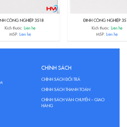
INH CÔNG NGHIỆP 3518
ĐINH CÔNG NGHIỆP 35
Kích thước:
Liên hệ
Kích thước:
Liên hệ
MSP:
Liên hệ
MSP:
Liên hệ
CHÍNH SÁCH
CHÍNH SÁCH ĐỔI TRẢ
CM
CHÍNH SÁCH THANH TOÁN
CHÍNH SÁCH VẬN CHUYỂN – GIAO
HÀNG