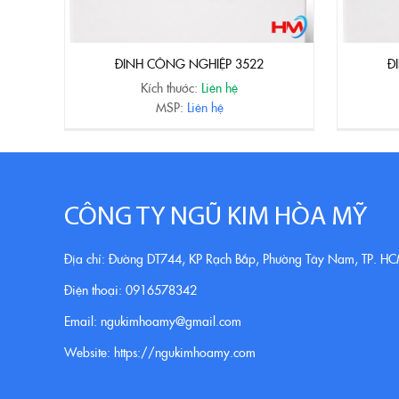
ĐINH CÔNG NGHIỆP 3522
Đ
Kích thước:
Liên hệ
MSP:
Liên hệ
CÔNG TY NGŨ KIM HÒA MỸ
Địa chỉ: Đường DT744, KP Rạch Bắp, Phường Tây Nam, TP. H
Điện thoại: 0916578342
Email: ngukimhoamy@gmail.com
Website: https://ngukimhoamy.com