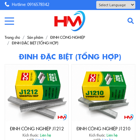
Hotline: 0916578342
Powered by
Translate
Trang chủ
Sản phẩm
ĐINH CÔNG NGHIỆP
ĐINH ĐẶC BIỆT (TỔNG HỢP)
ĐINH ĐẶC BIỆT (TỔNG HỢP)
ĐINH CÔNG NGHIỆP J1212
ĐINH CÔNG NGHIỆP J1210
Kích thước:
Liên hệ
Kích thước:
Liên hệ
MSP:
Liên hệ
MSP:
Liên hệ