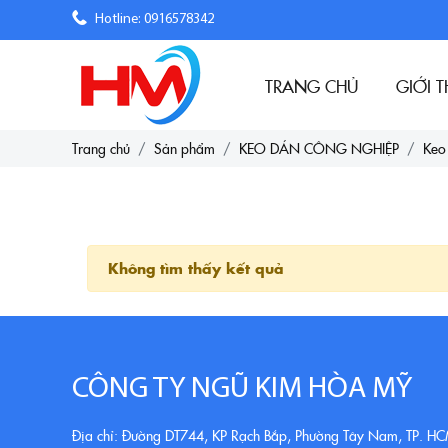
Hotline: 0916578342
TRANG CHỦ
GIỚI T
Trang chủ
Sản phẩm
KEO DÁN CÔNG NGHIỆP
Keo
Không tìm thấy kết quả
CÔNG TY NGŨ KIM HÒA MỸ
Địa chỉ: Đường DT744, KP Rạch Bắp, Phường Tây Nam, TP. H