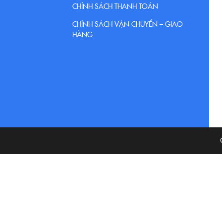
CHÍNH SÁCH THANH TOÁN
CHÍNH SÁCH VẬN CHUYỂN – GIAO
HÀNG