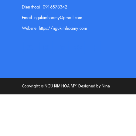
Điện thoại: 0916578342
Email: ngukimhoamy@gmail.com
Website: https://ngukimhoamy.com
Copyright ©
NGŨ KIM HÒA MỸ
. Designed by Nina