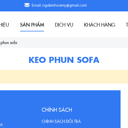
Email: ngukimhoamy@gmail.com
HIỆU
SẢN PHẨM
DỊCH VỤ
KHÁCH HÀNG
 phun sofa
KEO PHUN SOFA
CHÍNH SÁCH
CHÍNH SÁCH ĐỔI TRẢ
CM