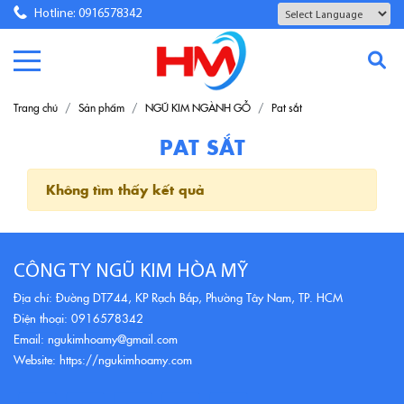
Hotline: 0916578342
Powered by
Translate
Trang chủ
Sản phẩm
NGŨ KIM NGÀNH GỖ
Pat sắt
PAT SẮT
Không tìm thấy kết quả
CÔNG TY NGŨ KIM HÒA MỸ
Địa chỉ: Đường DT744, KP Rạch Bắp, Phường Tây Nam, TP. HCM
Điện thoại: 0916578342
Email: ngukimhoamy@gmail.com
Website: https://ngukimhoamy.com