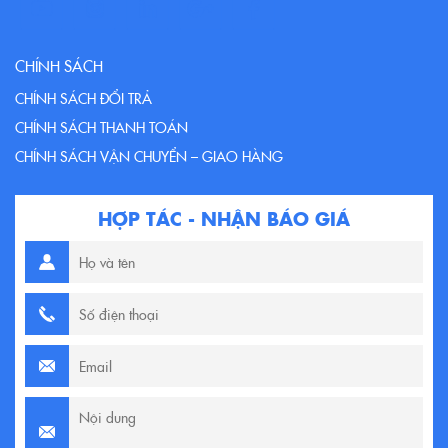
CHÍNH SÁCH
CHÍNH SÁCH ĐỔI TRẢ
CHÍNH SÁCH THANH TOÁN
CHÍNH SÁCH VẬN CHUYỂN – GIAO HÀNG
HỢP TÁC - NHẬN BÁO GIÁ