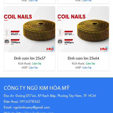
Đinh cuộn lớn 25x57
Đinh cuộn lớn 25x64
Kích thước:
Liên hệ
Kích thước:
Liên hệ
MSP:
Liên hệ
MSP:
Liên hệ
CÔNG TY NGŨ KIM HÒA MỸ
Địa chỉ: Đường DT744, KP Rạch Bắp, Phường Tây Nam, TP. HCM
Điện thoại: 0916578342
Email: ngukimhoamy@gmail.com
Website: https://ngukimhoamy.com