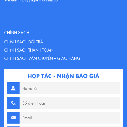
CHÍNH SÁCH
CHÍNH SÁCH ĐỔI TRẢ
CHÍNH SÁCH THANH TOÁN
CHÍNH SÁCH VẬN CHUYỂN – GIAO HÀNG
HỢP TÁC - NHẬN BÁO GIÁ