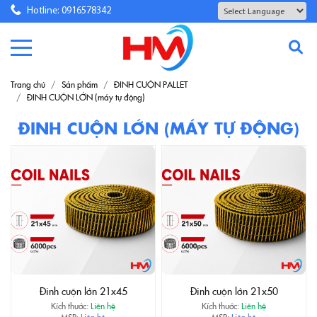
Hotline: 0916578342
Powered by
Translate
Trang chủ
Sản phẩm
ĐINH CUỘN PALLET
ĐINH CUỘN LỚN (máy tự động)
ĐINH CUỘN LỚN (MÁY TỰ ĐỘNG)
Đinh cuộn lớn 21x45
Đinh cuộn lớn 21x50
Kích thước:
Liên hệ
Kích thước:
Liên hệ
MSP:
Liên hệ
MSP:
Liên hệ