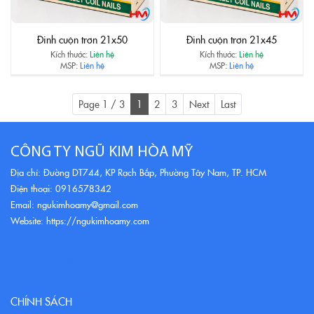
Đinh cuộn trơn 21x50
Đinh cuộn trơn 21x45
Kích thước:
Liên hệ
Kích thước:
Liên hệ
MSP:
Liên hệ
MSP:
Liên hệ
Page 1 / 3
1
2
3
Next
Last
CÔNG TY NGŨ KIM HÒA MỸ
Địa chỉ: Đường DT744, KP Rạch Bắp, Phường Tây Nam, TP. HCM
Điện thoại: 0916578342
Email: ngukimhoamy@gmail.com
Website: https://ngukimhoamy.com
CHÍNH SÁCH