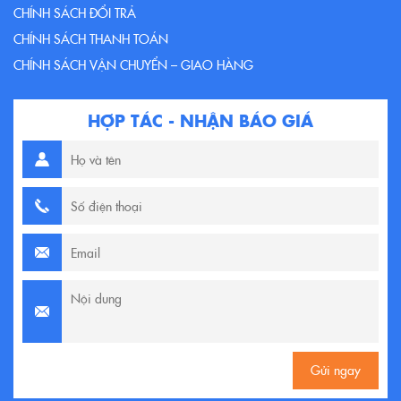
CHÍNH SÁCH ĐỔI TRẢ
CHÍNH SÁCH THANH TOÁN
CHÍNH SÁCH VẬN CHUYỂN – GIAO HÀNG
HỢP TÁC - NHẬN BÁO GIÁ