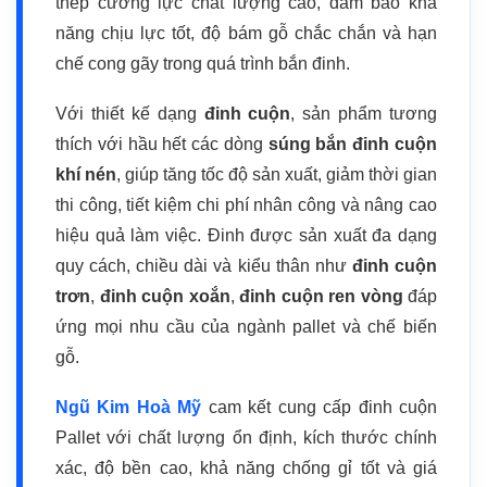
thép cường lực chất lượng cao, đảm bảo khả
năng chịu lực tốt, độ bám gỗ chắc chắn và hạn
chế cong gãy trong quá trình bắn đinh.
Với thiết kế dạng
đinh cuộn
, sản phẩm tương
thích với hầu hết các dòng
súng bắn đinh cuộn
khí nén
, giúp tăng tốc độ sản xuất, giảm thời gian
thi công, tiết kiệm chi phí nhân công và nâng cao
hiệu quả làm việc. Đinh được sản xuất đa dạng
quy cách, chiều dài và kiểu thân như
đinh cuộn
trơn
,
đinh cuộn xoắn
,
đinh cuộn ren vòng
đáp
ứng mọi nhu cầu của ngành pallet và chế biến
gỗ.
Ngũ Kim Hoà Mỹ
cam kết cung cấp đinh cuộn
Pallet với chất lượng ổn định, kích thước chính
xác, độ bền cao, khả năng chống gỉ tốt và giá