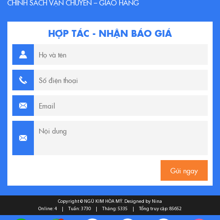
CHÍNH SÁCH VẬN CHUYỂN – GIAO HÀNG
HỢP TÁC - NHẬN BÁO GIÁ
Copyright ©
NGŨ KIM HÒA MỸ
. Designed by Nina
Online: 4
|
Tuần: 3730
|
Tháng: 5335
|
Tổng truy cập: 85652