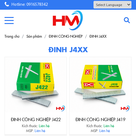
Hotline: 0916578342
Powered by
Translate
Trang chủ
Sản phẩm
ĐINH CÔNG NGHIỆP
ĐINH J4XX
ĐINH J4XX
ĐINH CÔNG NGHIỆP J422
ĐINH CÔNG NGHIỆP J419
Kích thước:
Liên hệ
Kích thước:
Liên hệ
MSP:
Liên hệ
MSP:
Liên hệ