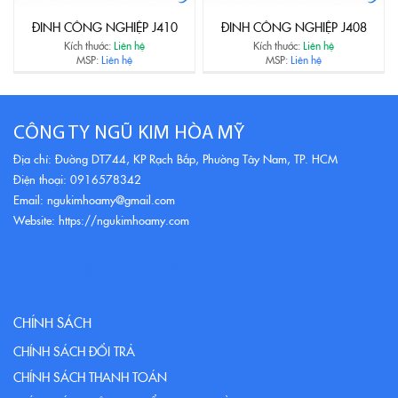
ĐINH CÔNG NGHIỆP J410
ĐINH CÔNG NGHIỆP J408
Kích thước:
Liên hệ
Kích thước:
Liên hệ
MSP:
Liên hệ
MSP:
Liên hệ
CÔNG TY NGŨ KIM HÒA MỸ
Địa chỉ: Đường DT744, KP Rạch Bắp, Phường Tây Nam, TP. HCM
Điện thoại: 0916578342
Email: ngukimhoamy@gmail.com
Website: https://ngukimhoamy.com
CHÍNH SÁCH
CHÍNH SÁCH ĐỔI TRẢ
CHÍNH SÁCH THANH TOÁN