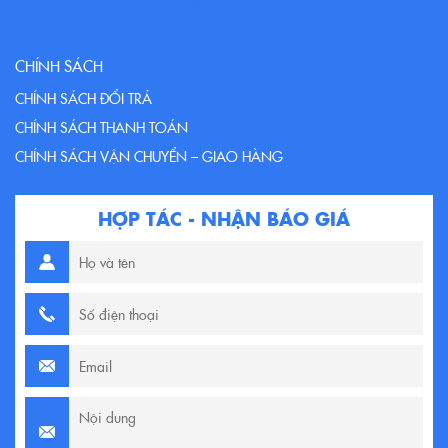
CHÍNH SÁCH
CHÍNH SÁCH ĐỔI TRẢ
CHÍNH SÁCH THANH TOÁN
CHÍNH SÁCH VẬN CHUYỂN – GIAO HÀNG
HỢP TÁC - NHẬN BÁO GIÁ