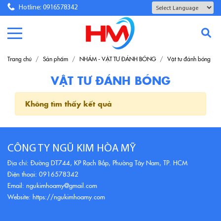
Hotline: 0916578342
Powered by
Translate
Trang chủ
Sản phẩm
NHÁM - VẬT TƯ ĐÁNH BÓNG
Vật tư đánh bóng
VẬT TƯ ĐÁNH BÓNG
Không tìm thấy kết quả
CÔNG TY NGŨ KIM HÒA MỸ
Địa chỉ: Đường DT744, KP Rạch Bắp, Phường Tây Nam, TP. HCM
Điện thoại: 0916578342
Email: ngukimhoamy@gmail.com
Website: https://ngukimhoamy.com