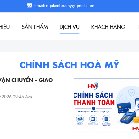
Email: ngukimhoamy@gmail.com
HIỆU
SẢN PHẨM
DỊCH VỤ
KHÁCH HÀNG
CHÍNH SÁCH HOÀ MỸ
VẬN CHUYỂN – GIAO
/2026 09:46 AM