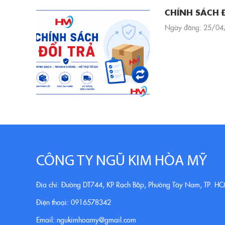
CHÍNH SÁCH 
Ngày đăng: 25/04
CÔNG TY NGŨ KIM HÒA MỸ
Địa chỉ: Đường DT744, KP Rạch Bắp, Phường Tây Nam, TP. H
Điện thoại: 0916578342
Email: ngukimhoamy@gmail.com