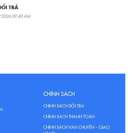
ĐỔI TRẢ
/2026 09:40 AM
CHÍNH SÁCH
CHÍNH SÁCH ĐỔI TRẢ
CM
CHÍNH SÁCH THANH TOÁN
CHÍNH SÁCH VẬN CHUYỂN – GIAO