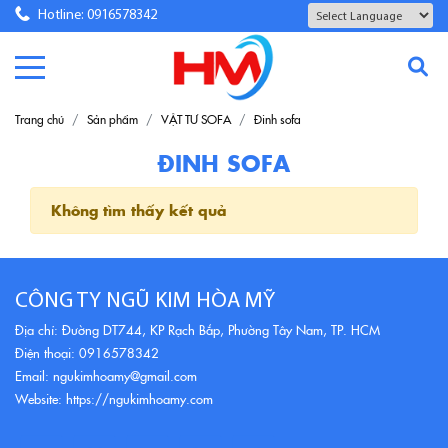
Hotline: 0916578342
Powered by
Translate
Trang chủ
Sản phẩm
VẬT TƯ SOFA
Đinh sofa
ĐINH SOFA
Không tìm thấy kết quả
CÔNG TY NGŨ KIM HÒA MỸ
Địa chỉ: Đường DT744, KP Rạch Bắp, Phường Tây Nam, TP. HCM
Điện thoại: 0916578342
Email: ngukimhoamy@gmail.com
Website: https://ngukimhoamy.com