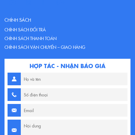
CHÍNH SÁCH
CHÍNH SÁCH ĐỔI TRẢ
CHÍNH SÁCH THANH TOÁN
CHÍNH SÁCH VẬN CHUYỂN – GIAO HÀNG
HỢP TÁC - NHẬN BÁO GIÁ